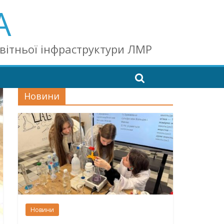
А
світньої інфраструктури ЛМР
Новини
Новини