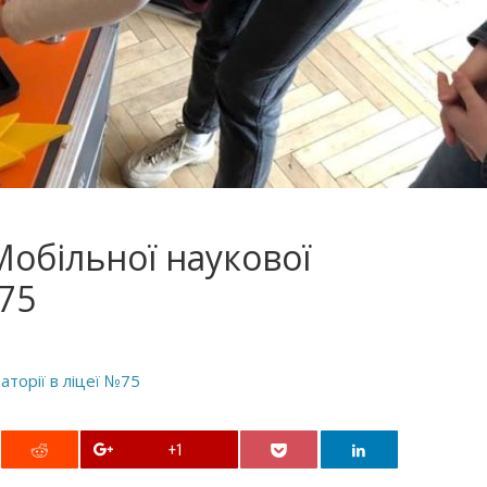
Мобільної наукової
№75
аторії в ліцеї №75
+1