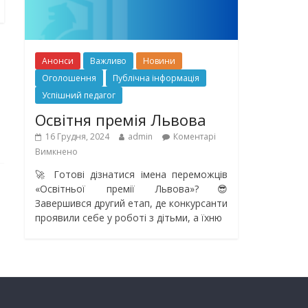
Анонси
Важливо
Новини
Оголошення
Публічна інформація
Успішний педагог
Освітня премія Львова
16 Грудня, 2024
admin
Коментарі
Вимкнено
🚀 Готові дізнатися імена переможців
«Освітньої премії Львова»?😎
Завершився другий етап, де конкурсанти
проявили себе у роботі з дітьми, а їхню