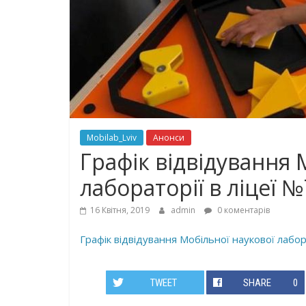
Mobilab_Lviv
Анонси
Графік відвідування 
лабораторії в ліцеї 
16 Квітня, 2019
admin
0 коментарів
Графік відвідування Мобільної наукової лабор
TWEET
SHARE
0