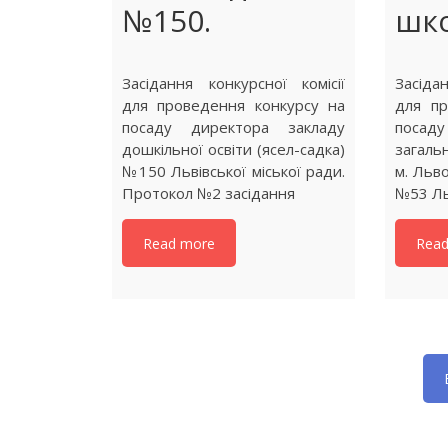
№150.
шк
Засідання конкурсної комісії
Засіда
для проведення конкурсу на
для пр
посаду директора закладу
посаду
дошкільної освіти (ясел-садка)
загаль
№150 Львівської міської ради.
м. Льв
Протокол №2 засідання
№53 Ль
Read more
Rea