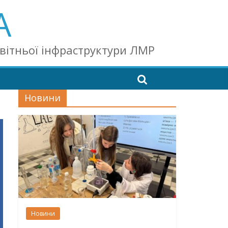
А
світньої інфраструктури ЛМР
Новини
Новини