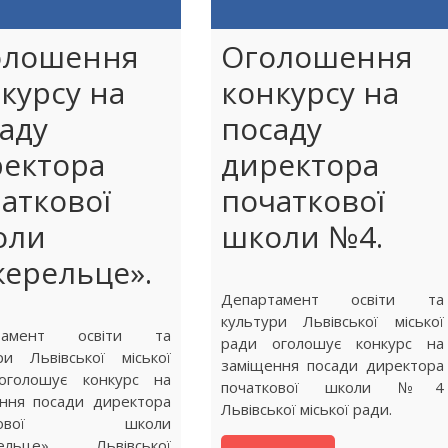
олошення
Оголошення
курсу на
конкурсу на
аду
посаду
ектора
директора
аткової
початкової
оли
школи №4.
ерельце».
Департамент освіти та
культури Львівської міської
ртамент освіти та
ради оголошує конкурс на
ри Львівської міської
заміщення посади директора
оголошує конкурс на
початкової школи №4
ння посади директора
Львівської міської ради.
аткової школи
ельце» Львівської