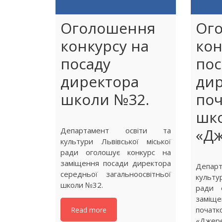
Оголошення
Ог
конкурсу на
кон
посаду
пос
директора
дир
школи №32.
поч
шк
«Дж
Департамент освіти та
культури Львівської міської
ради оголошує конкурс на
заміщення посади директора
Депа
середньої загальноосвітньої
культу
школи №32.
ради 
заміще
поч
Read more
«Джер