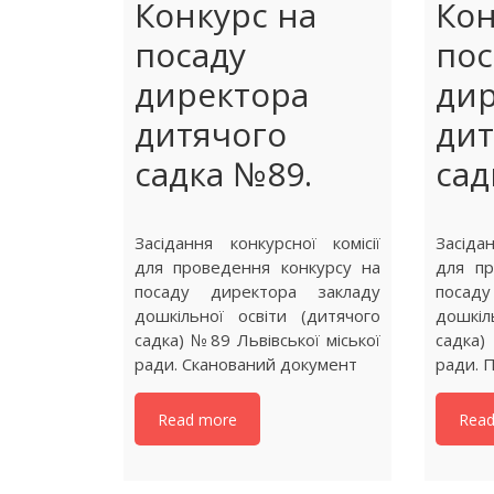
Конкурс на
Кон
посаду
пос
директора
дир
дитячого
дит
садка №89.
сад
Засідання конкурсної комісії
Засіда
для проведення конкурсу на
для пр
посаду директора закладу
посад
дошкільної освіти (дитячого
дошкіл
садка) №89 Львівської міської
садка)
ради. Сканований документ
ради. 
Read more
Rea