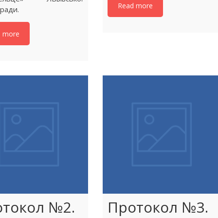
Read more
 ради.
d more
токол №2.
Протокол №3.