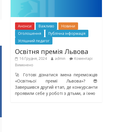
Анонси
Важливо
Новини
Оголошення
Публічна інформація
Успішний педагог
Освітня премія Львова
16 Грудня, 2024
admin
Коментарі
Вимкнено
🚀 Готові дізнатися імена переможців
«Освітньої премії Львова»?😎
Завершився другий етап, де конкурсанти
проявили себе у роботі з дітьми, а їхню