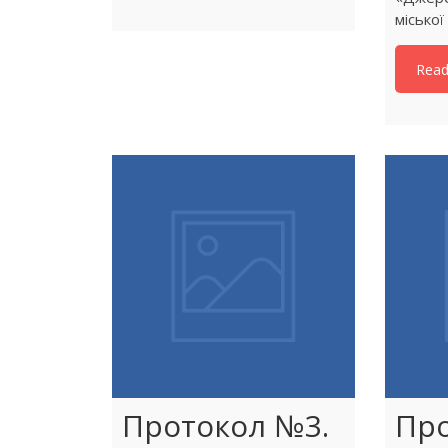
міської
Rea
Протокол №3.
Про