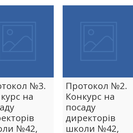
токол №3.
Протокол №2.
курс на
Конкурс на
аду
посаду
екторів
директорів
оли №42,
школи №42,