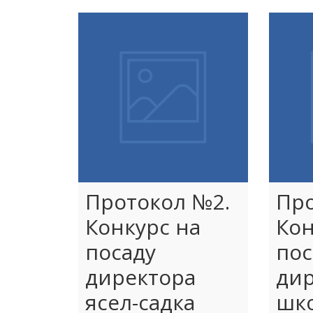
Протокол №2.
Про
Конкурс на
Кон
посаду
пос
директора
дир
ясел-садка
шк