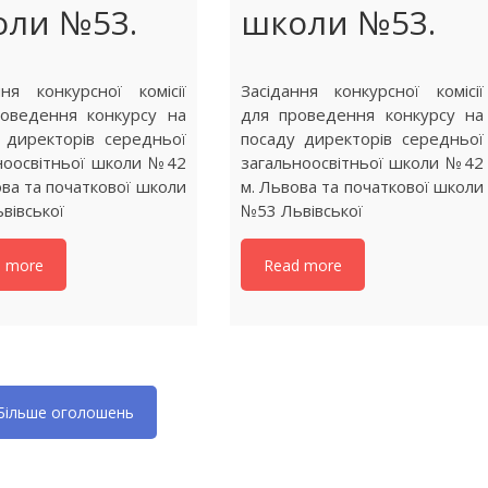
оли №53.
школи №53.
ння конкурсної комісії
Засідання конкурсної комісії
оведення конкурсу на
для проведення конкурсу на
 директорів середньої
посаду директорів середньої
ноосвітньої школи №42
загальноосвітньої школи №42
ова та початкової школи
м. Львова та початкової школи
вівської
№53 Львівської
d more
Read more
Більше оголошень