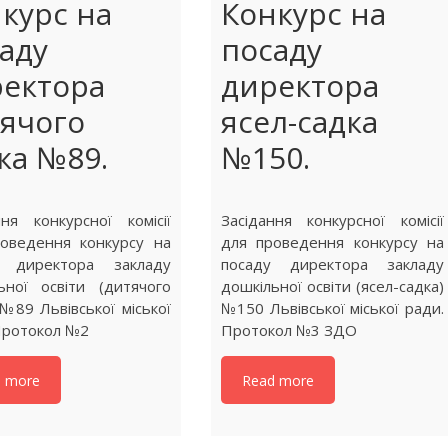
курс на
Конкурс на
аду
посаду
ектора
директора
ячого
ясел-садка
ка №89.
№150.
ння конкурсної комісії
Засідання конкурсної комісії
оведення конкурсу на
для проведення конкурсу на
у директора закладу
посаду директора закладу
ьної освіти (дитячого
дошкільної освіти (ясел-садка)
 №89 Львівської міської
№150 Львівської міської ради.
Протокол №2
Протокол №3 ЗДО
d more
Read more