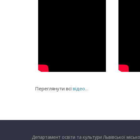
Переглянути всі
відео…
Департамент освіти та культури Львівської місько