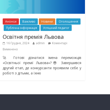
Анонси
Важливо
Новини
Оголошення
Публічна інформація
Успішний педагог
Освітня премія Львова
16 Грудня, 2024
admin
Коментарі
Вимкнено
🚀 Готові дізнатися імена переможців
«Освітньої премії Львова»?😎 Завершився
другий етап, де конкурсанти проявили себе у
роботі з дітьми, а їхню