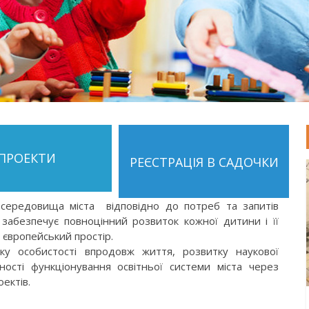
ПРОЕКТИ
РЕЄСТРАЦІЯ В САДОЧКИ
 середовища міста відповідно до потреб та запитів
 забезпечує повноцінний розвиток кожної дитини і її
а європейський простір.
ку особистості впродовж життя, розвитку наукової
ності функціонування освітньої системи міста через
ектів.