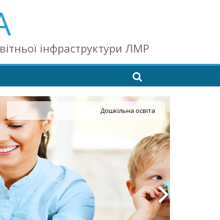
А
світньої інфраструктури ЛМР
Дошкільна освіта