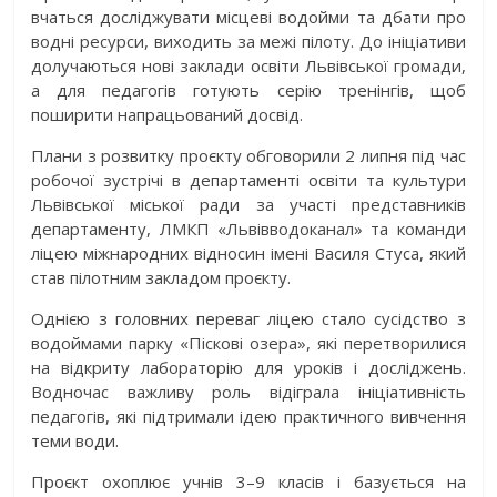
вчаться досліджувати місцеві водойми та дбати про
водні ресурси, виходить за межі пілоту. До ініціативи
долучаються нові заклади освіти Львівської громади,
а для педагогів готують серію тренінгів, щоб
поширити напрацьований досвід.
Плани з розвитку проєкту обговорили 2 липня під час
робочої зустрічі в департаменті освіти та культури
Львівської міської ради за участі представників
департаменту, ЛМКП «Львівводоканал» та команди
ліцею міжнародних відносин імені Василя Стуса, який
став пілотним закладом проєкту.
Однією з головних переваг ліцею стало сусідство з
водоймами парку «Піскові озера», які перетворилися
на відкриту лабораторію для уроків і досліджень.
Водночас важливу роль відіграла ініціативність
педагогів, які підтримали ідею практичного вивчення
теми води.
Проєкт охоплює учнів 3–9 класів і базується на