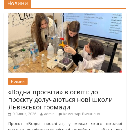
Новини
Новини
«Водна просвіта» в освіті: до
проєкту долучаються нові школи
Львівської громади
9 Липня, 2026
admin
Коментарі Вимкнено
Проєкт «Водна просвіта», у межах якого школярі
вчаться досліджувати місцеві водойми та дбати про