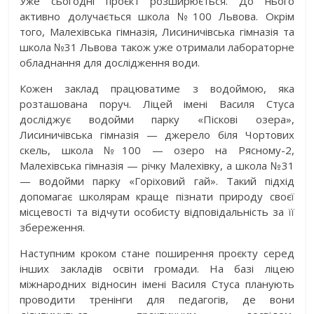
Уже сьогодні проєкт розширюється. До нього
активно долучається школа №100 Львова. Окрім
того, Малехівська гімназія, Лисиничівська гімназія та
школа №31 Львова також уже отримали лабораторне
обладнання для дослідження води.
Кожен заклад працюватиме з водоймою, яка
розташована поруч. Ліцей імені Василя Стуса
досліджує водойми парку «Піскові озера»,
Лисиничівська гімназія — джерело біля Чортових
скель, школа №100 — озеро на Рясному-2,
Малехівська гімназія — річку Малехівку, а школа №31
— водойми парку «Горіховий гай». Такий підхід
допомагає школярам краще пізнати природу своєї
місцевості та відчути особисту відповідальність за її
збереження.
Наступним кроком стане поширення проєкту серед
інших закладів освіти громади. На базі ліцею
міжнародних відносин імені Василя Стуса планують
проводити тренінги для педагогів, де вони