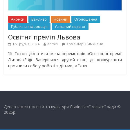
Анонси
Важливо
Новини
Оголошення
Публічна інформація
Успішний педагог
Освітня премія Львова
16 Грудня, 2024
admin
Коментарі Вимкнено
🚀 Готові дізнатися імена переможців «Освітньої премії
Львова»?😎 Завершився другий етап, де конкурсанти
проявили себе у роботі з дітьми, а їхню
Департамент освіти та культури Львівської міської ради ©
2025р.