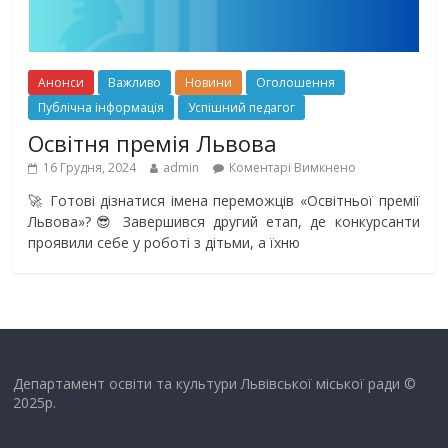
Анонси
Важливо
Новини
Оголошення
Публічна інформація
Успішний педагог
Освітня премія Львова
16 Грудня, 2024
admin
Коментарі Вимкнено
🚀 Готові дізнатися імена переможців «Освітньої премії
Львова»?😎 Завершився другий етап, де конкурсанти
проявили себе у роботі з дітьми, а їхню
Департамент освіти та культури Львівської міської ради ©
2025р.