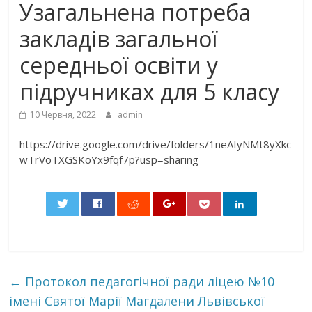
Узагальнена потреба
закладів загальної
середньої освіти у
підручниках для 5 класу
10 Червня, 2022
admin
https://drive.google.com/drive/folders/1neAIyNMt8yXkc
wTrVoTXGSKoYx9fqf7p?usp=sharing
0
←
Протокол педагогічної ради ліцею №10
імені Святої Марії Магдалени Львівської