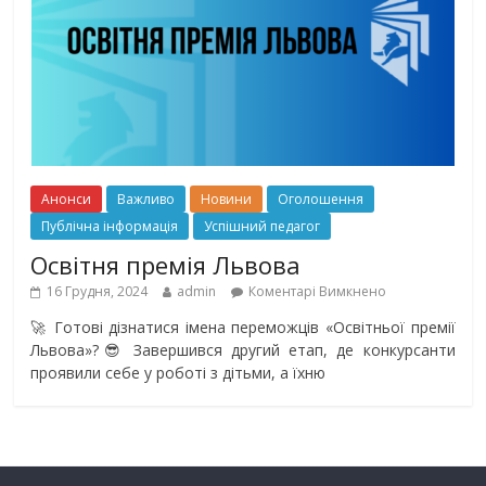
Анонси
Важливо
Новини
Оголошення
Публічна інформація
Успішний педагог
Освітня премія Львова
16 Грудня, 2024
admin
Коментарі Вимкнено
🚀 Готові дізнатися імена переможців «Освітньої премії
Львова»?😎 Завершився другий етап, де конкурсанти
проявили себе у роботі з дітьми, а їхню