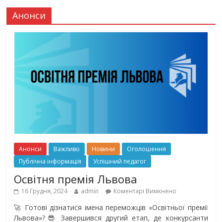
Анонси
Анонси
Важливо
Новини
Оголошення
Публічна інформація
Успішний педагог
Освітня премія Львова
16 Грудня, 2024
admin
Коментарі Вимкнено
🚀 Готові дізнатися імена переможців «Освітньої премії
Львова»?😎 Завершився другий етап, де конкурсанти