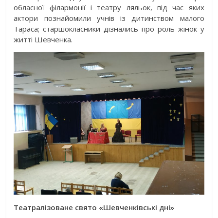
обласної філармонії і театру ляльок, під час яких
актори познайомили учнів із дитинством малого
Тараса; старшокласники дізнались про роль жінок у
житті Шевченка.
Театралізоване свято «Шевченківські дні»