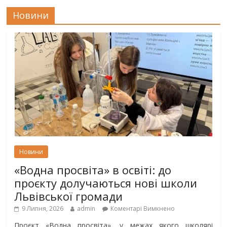
Новини
Новини
«Водна просвіта» в освіті: до
проєкту долучаються нові школи
Львівської громади
9 Липня, 2026
admin
Коментарі Вимкнено
Проєкт «Водна просвіта», у межах якого школярі