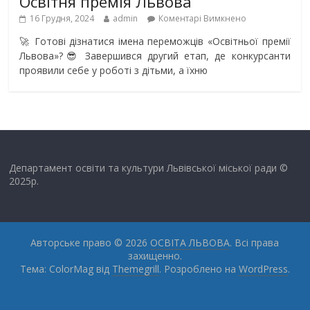
Освітня премія Львова
16 Грудня, 2024
admin
Коментарі Вимкнено
🚀 Готові дізнатися імена переможців «Освітньої премії
Львова»?😎 Завершився другий етап, де конкурсанти
проявили себе у роботі з дітьми, а їхню
Департамент освіти та культури Львівської міської ради ©
2025р.
Авторське право © 2026
ОСВІТА ЛЬВОВА
. Всі права
захищенно.
Тема: ColorMag від
Themegrill
. Розроблено на
WordPress
.