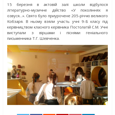
15 березня в актовій залі школи відбулося
літературно-музичне дійство «У поколіннях я
озвуся…». Свято було приурочене 205-річчю великого
Кобзаря. В ньому взяли участь учні 9-Б класу під
керівництвом класного керівника Постолатій С.М. Учні
виступали з віршами і піснями геніального
письменника Т.Г. Шевченка.