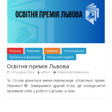
Анонси
Важливо
Новини
Оголошення
Публічна інформація
Успішний педагог
Освітня премія Львова
16 Грудня, 2024
admin
Коментарі Вимкнено
🚀 Готові дізнатися імена переможців «Освітньої премії
Львова»?😎 Завершився другий етап, де конкурсанти
проявили себе у роботі з дітьми, а їхню