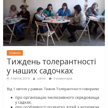
Новини
Тиждень толерантності
у наших садочках
4 Квітня, 2019
admin
0 коментарів
Від
1
квітня у рамках Тижня Толерантності говорили:
про організацію інклюзивного середовища
у садках,
про особливості розвитку дітей з аутизмом,