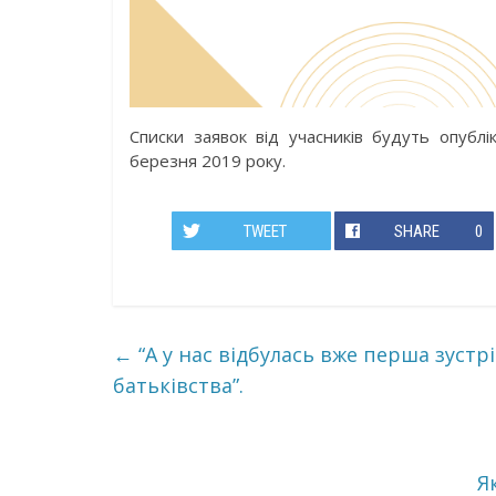
Списки заявок від учасників будуть опублік
березня 2019 року.
TWEET
SHARE
0
←
“А у нас відбулась вже перша зустр
батьківства”.
Я