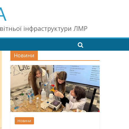
А
світньої інфраструктури ЛМР
Новини
Новини