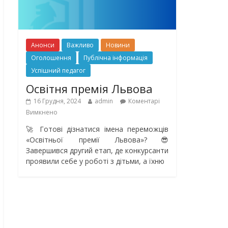
Анонси
Важливо
Новини
Оголошення
Публічна інформація
Успішний педагог
Освітня премія Львова
16 Грудня, 2024
admin
Коментарі
Вимкнено
🚀 Готові дізнатися імена переможців
«Освітньої премії Львова»?😎
Завершився другий етап, де конкурсанти
проявили себе у роботі з дітьми, а їхню