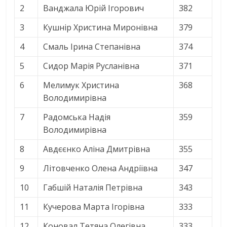
2
Ванджала Юрій Ігорович
382
3
Кушнір Христина Миронівна
379
4
Смаль Ірина Степанівна
374
5
Сидор Марія Русланівна
371
6
Мелимук Христина
368
Володимирівна
7
Радомська Надія
359
Володимирівна
8
Авдєєнко Аліна Дмитрівна
355
9
Літовченко Олена Андріївна
347
10
Габшій Наталія Петрівна
343
11
Кучерова Марта Ігорівна
333
12
Коновал Тетяна Олегівна
333