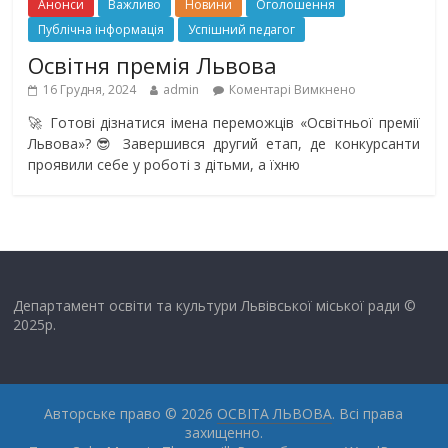
Анонси
Важливо
Новини
Оголошення
Публічна інформація
Успішний педагог
Освітня премія Львова
16 Грудня, 2024
admin
Коментарі Вимкнено
🚀 Готові дізнатися імена переможців «Освітньої премії
Львова»?😎 Завершився другий етап, де конкурсанти
проявили себе у роботі з дітьми, а їхню
Департамент освіти та культури Львівської міської ради ©
2025р.
Авторське право © 2026
ОСВІТА ЛЬВОВА
. Всі права
захищенно.