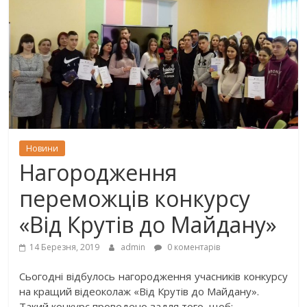
Новини
Нагородження
переможців конкурсу
«Від Крутів до Майдану»
14 Березня, 2019
admin
0 коментарів
Сьогодні відбулось нагородження учасників конкурсу
на кращий відеоколаж «Від Крутів до Майдану».
Такий конкурс проведено задля того, щоб: