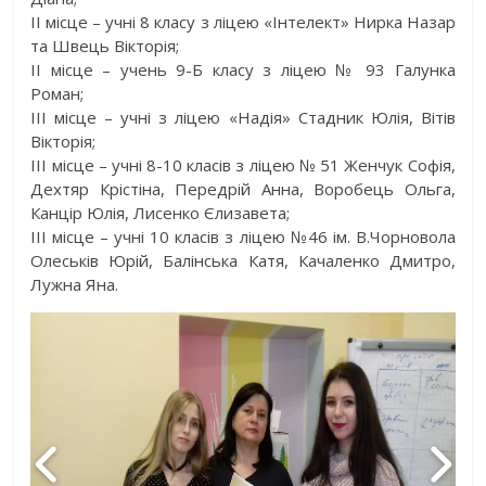
ІІ місце – учні 8 класу з ліцею «Інтелект» Нирка Назар
та Швець Вікторія;
ІІ місце – учень 9-Б класу з ліцею № 93 Галунка
Роман;
ІІІ місце – учні з ліцею «Надія» Стадник Юлія, Вітів
Вікторія;
ІІІ місце – учні 8-10 класів з ліцею № 51 Женчук Софія,
Дехтяр Крістіна, Передрій Анна, Воробець Ольга,
Канцір Юлія, Лисенко Єлизавета;
ІІІ місце – учні 10 класів з ліцею №46 ім. В.Чорновола
Олеськів Юрій, Балінська Катя, Качаленко Дмитро,
Лужна Яна.