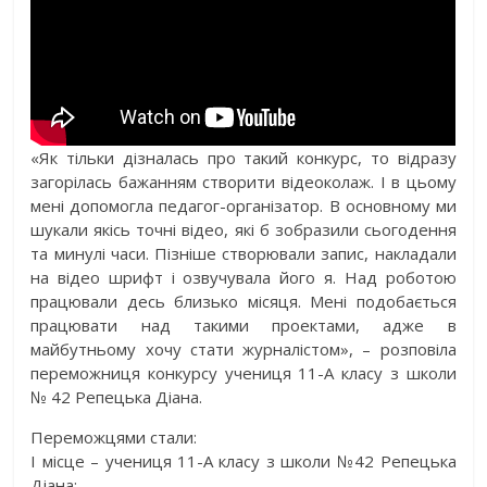
«Як тільки дізналась про такий конкурс, то відразу
загорілась бажанням створити відеоколаж. І в цьому
мені допомогла педагог-організатор. В основному ми
шукали якісь точні відео, які б зобразили сьогодення
та минулі часи. Пізніше створювали запис, накладали
на відео шрифт і озвучувала його я. Над роботою
працювали десь близько місяця. Мені подобається
працювати над такими проектами, адже в
майбутньому хочу стати журналістом», – розповіла
переможниця конкурсу учениця 11-А класу з школи
№ 42 Репецька Діана.
Переможцями стали:
І місце – учениця 11-А класу з школи №42 Репецька
Діана;