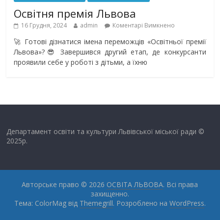
Освітня премія Львова
16 Грудня, 2024
admin
Коментарі Вимкнено
🚀 Готові дізнатися імена переможців «Освітньої премії
Львова»?😎 Завершився другий етап, де конкурсанти
проявили себе у роботі з дітьми, а їхню
Департамент освіти та культури Львівської міської ради ©
2025р.
Авторське право © 2026
ОСВІТА ЛЬВОВА
. Всі права
захищенно.
Тема: ColorMag від
Themegrill
. Розроблено на
WordPress
.