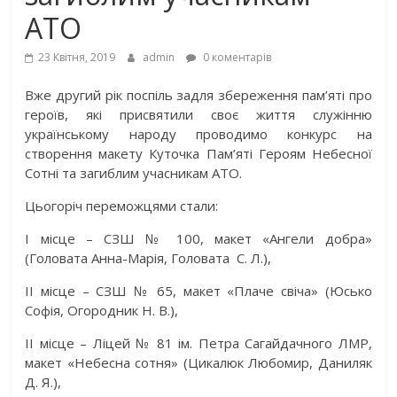
АТО
23 Квітня, 2019
admin
0 коментарів
Вже другий рік поспіль задля збереження пам’яті про
героїв, які присвятили своє життя служінню
українському народу проводимо конкурс на
створення макету Куточка Пам’яті Героям Небесної
Сотні та загиблим учасникам АТО.
Цьогоріч переможцями стали:
І місце – СЗШ № 100, макет «Ангели добра»
(Головата Анна-Марія, Головата С. Л.),
ІІ місце – СЗШ № 65, макет «Плаче свіча» (Юсько
Софія, Огородник Н. В.),
ІІ місце – Ліцей № 81 ім. Петра Сагайдачного ЛМР,
макет «Небесна сотня» (Цикалюк Любомир, Даниляк
Д. Я.),