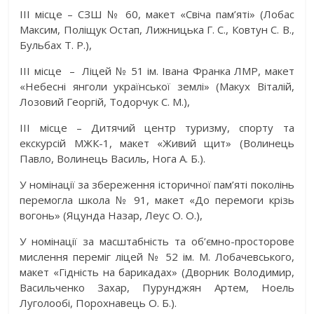
ІІІ місце – СЗШ № 60, макет «Свіча пам’яті» (Лобас
Максим, Поліщук Остап, Лижницька Г. С., Ковтун С. В.,
Бульбах Т. Р.),
ІІІ місце – Ліцей № 51 ім. Івана Франка ЛМР, макет
«Небесні янголи української землі» (Макух Віталій,
Лозовий Георгій, Тодорчук С. М.),
ІІІ місце – Дитячий центр туризму, спорту та
екскурсій МЖК-1, макет «Живий щит» (Волинець
Павло, Волинець Василь, Нога А. Б.).
У номінації за збереження історичної пам’яті поколінь
перемогла школа № 91, макет «До перемоги крізь
вогонь» (Яцунда Назар, Леус О. О.),
У номінації за масштабність та об’ємно-просторове
мислення переміг ліцей № 52 ім. М. Лобачевського,
макет «Гідність на барикадах» (Дворник Володимир,
Васильченко Захар, Пурунджян Артем, Ноель
Луголообі, Порохнавець О. Б.).