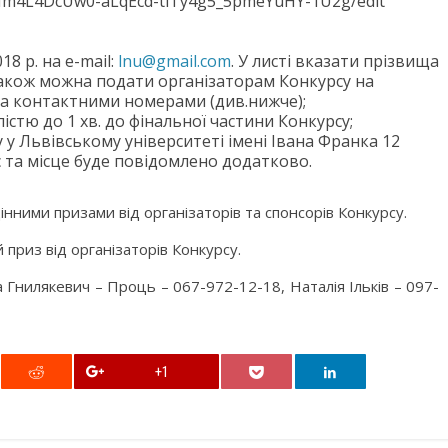
60Im4L4DcUw0-aLqEcd-tiTy4g5_5pmeYuHY-1U2g/edit
8 р. на e-mail:
lnu@gmail.com
. У листі вказати прізвища
у також можна подати організаторам Конкурсу на
за контактними номерами (див.нижче);
стю до 1 хв. до фінальної частини Конкурсу;
 у Львівському університеті імені Івана Франка 12
с та місце буде повідомлено додатково.
ними призами від організаторів та спонсорів Конкурсу.
риз від організаторів Конкурсу.
 Гнилякевич – Проць – 067-972-12-18, Наталія Ільків – 097-
+1