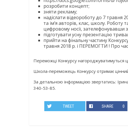
https://docs.google.com/forms/d/1Gj
розробити концепт;
зняти рекламу;
надіслати відеороботу до 7 травня 201
та ім’я авторів, клас, школу. Робот
цифровому носії, зателефонувавши 
підготувати усну презентацію тривалі
прийти на фінальну частину Конкурсу
травня 2018 р. і ПЕРЕМОГТИ ! Про ча
Переможці Конкурсу нагороджуватимуться цін
Школа-переможець Конкурсу отримає цінний п
За детальною інформацією звертатись: Ірина
340-53-85.
TWEET
SHARE
0