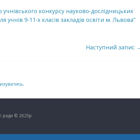
 учнівського конкурсу науково-дослідницьких
 учнів 9-11-х класів закладів освіти м. Львова”
Наступний запис
изуватись
.
ї ради © 2025р.