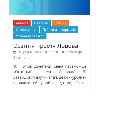
Анонси
Важливо
Новини
Оголошення
Публічна інформація
Успішний педагог
Освітня премія Львова
16 Грудня, 2024
admin
Коментарі
Вимкнено
🚀 Готові дізнатися імена переможців
«Освітньої премії Львова»?😎
Завершився другий етап, де конкурсанти
проявили себе у роботі з дітьми, а їхню