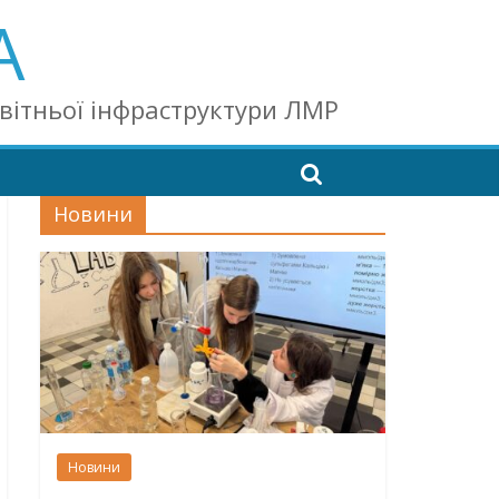
А
світньої інфраструктури ЛМР
Новини
Новини