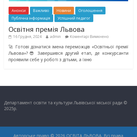
Анонси
Важливо
Новини
Оголошення
Публічна інформація
Успішний педагог
Освітня премія Львова
16 Грудня, 2024
admin
Коментарі Вимкнено
🚀 Готові дізнатися імена переможців «Освітньої премії
Львова»?😎 Завершився другий етап, де конкурсанти
проявили себе у роботі з дітьми, а їхню
Департамент освіти та культури Львівської міської ради ©
2025р.
Авторське право © 2026
ОСВІТА ЛЬВОВА
. Всі права