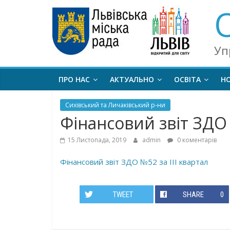
Уп
ПРО НАС
АКТУАЛЬНО
ОСВІТА
Н
Сихівський та Личаківський р-ни
Фінансовий звіт ЗДО 
15 Листопада, 2019
admin
0 коментарів
Фінансовий звіт ЗДО №52 за ІІІ квартал
TWEET
SHARE
0