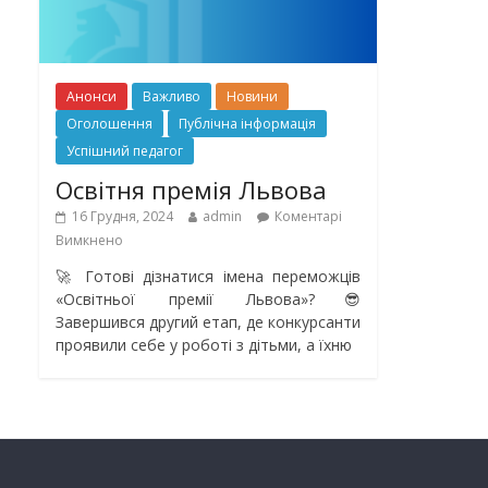
Анонси
Важливо
Новини
Оголошення
Публічна інформація
Успішний педагог
Освітня премія Львова
16 Грудня, 2024
admin
Коментарі
Вимкнено
🚀 Готові дізнатися імена переможців
«Освітньої премії Львова»?😎
Завершився другий етап, де конкурсанти
проявили себе у роботі з дітьми, а їхню