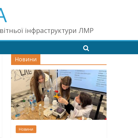
А
світньої інфраструктури ЛМР
Новини
Новини