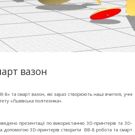
март вазон
-8» та смарт вазон, які зараз створюють наші вчителі, учні
ету «Львівська політехніка».
роведено презентації по використанню 3D-принтерів та 3D-
за допомогою 3D-принтерів створити ВВ-8 робота та смарт