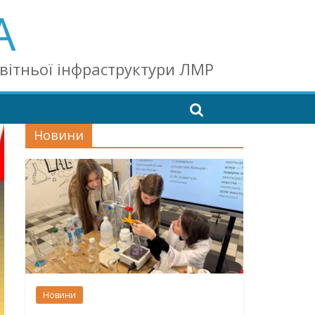
А
світньої інфраструктури ЛМР
Новини
Новини