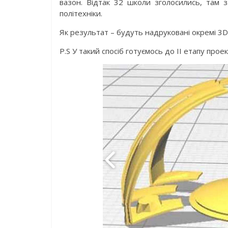
вазон. Відтак 32 школи зголосились, там з
політехніки.
Як результат – будуть надруковані окремі 3D
P.S У такий спосіб готуємось до ІІ етапу прое