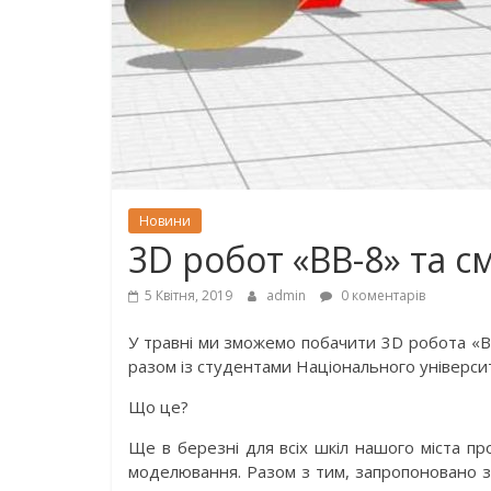
Новини
3D робот «BB-8» та с
5 Квітня, 2019
admin
0 коментарів
У травні ми зможемо побачити 3D робота «BB
разом із студентами Національного університ
Що це?
Ще в березні для всіх шкіл нашого міста п
моделювання. Разом з тим, запропоновано 