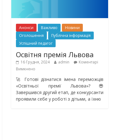
Анонси
Важливо
Новини
Оголошення
Публічна інформація
Успішний педагог
Освітня премія Львова
16 Грудня, 2024
admin
Коментарі
Вимкнено
🚀 Готові дізнатися імена переможців
«Освітньої премії Львова»?😎
Завершився другий етап, де конкурсанти
проявили себе у роботі з дітьми, а їхню