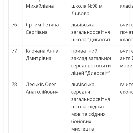
Михайлівна
школа №98 м.
класі
Львова
76
Яртим Тетяна
львівська
вчит
Сергіївна
загальноосвітня
поча
школа “Дивосвіт”
класі
77
Клочана Анна
приватний
вчит
Дмитрівна
заклад загальної
англі
середньої освіти
мови
ліцей “Дивосвіт”
78
Леськів Олег
львівська
вчит
Анатолійович
середня
екон
загальноосвітня
школа східних
мов та східних
бойових
мистецтв