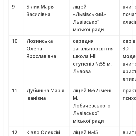
9
Білик Марія
ліцей
вчит
Василівна
«Львівський»
поча
Львівської
класі
міської ради
10
Лозинська
середня
керів
Олена
загальноосвітня
3D
Ярославівна
школа І-ІІІ
моде
ступенів №55 м.
вчит
Львова
хрис
етик
11
Дубиніна Марія
ліцей №52 імені
прак
Іванівна
М.
псих
Лобачевського
Львівської
міської ради
12
Кізло Олексій
ліцей №45
вчит