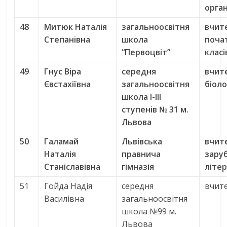
орга
48
Митюк Наталія
загальноосвітня
вчит
Степанівна
школа
поча
“Первоцвіт”
класі
49
Гнус Віра
середня
вчит
Євстахіївна
загальноосвітня
біоло
школа І-ІІІ
ступенів № 31 м.
Львова
50
Галамай
Львівська
вчит
Наталія
правнича
зару
Станіславівна
гімназія
літе
51
Гойда Надія
середня
вчите
Василівна
загальноосвітня
школа №99 м.
Львова