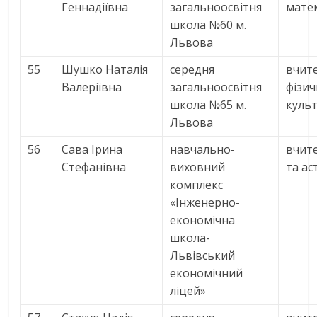
Геннадіївна
загальноосвітня
мате
школа №60 м.
Львова
55
Шушко Наталія
середня
вчит
Валеріївна
загальноосвітня
фізич
школа №65 м.
куль
Львова
56
Сава Ірина
навчально-
вчит
Стефанівна
виховний
та ас
комплекс
«Інженерно-
економічна
школа-
Львівський
економічний
ліцей»