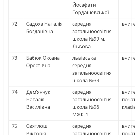
Йосафати
Гордашевської
72
Садоха Наталія
середня
вчите
Богданівна
загальноосвітня
школа №99 м.
Львова
73
Бабюк Оксана
львівська
вчит
Орестівна
середня
загальноосвітня
школа №33
74
Дем’янчук
середня
вчит
Наталія
загальноосвітня
поча
Василівна
школа №96
класі
МЖК-1
75
Святлош
середня
вчит
Вікторія
загальноосвітня
поча