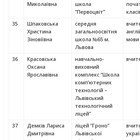
Миколаївна
школа
поча
“Первоцвіт”
класі
35
Шпаковська
середня
вчит
Христина
загальноосвітня
англі
Зіновіївна
школа №65 м.
мови
Львова
36
Красовська
навчально-
вчите
Оксана
виховний
Ярославівна
комплекс “Школа
комп’ютерних
технологій –
Львівський
технологічний
ліцей”
37
Демків Лариса
ліцей “Гроно”
вчит
Дмитрівна
Львівської
украї