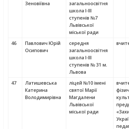
Зеновіївна
загальноосвітня
школа І-ІІІ
ступенів №7
Львівської
міської ради
46
Павлович Юрій
середня
вчите
Осипович
загальноосвітня
школа І-ІІІ
ступенів № 31 м.
Львова
47
Латишевська
ліцей №10 імені
вчит
Катерина
святої Марії
фізи
Володимирівна
Магдалени
куль
Львівської
пред
міської ради
«Зах
Укра
педа