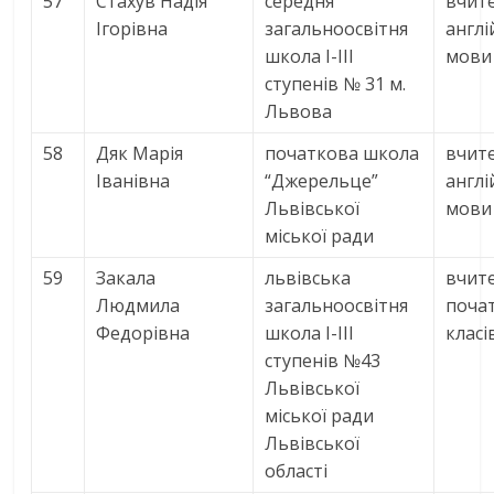
57
Стахув Надія
середня
вчит
Ігорівна
загальноосвітня
англі
школа І-ІІІ
мови
ступенів № 31 м.
Львова
58
Дяк Марія
початкова школа
вчит
Іванівна
“Джерельце”
англі
Львівської
мови
міської ради
59
Закала
львівська
вчит
Людмила
загальноосвітня
поча
Федорівна
школа І-ІІІ
класі
ступенів №43
Львівської
міської ради
Львівської
області