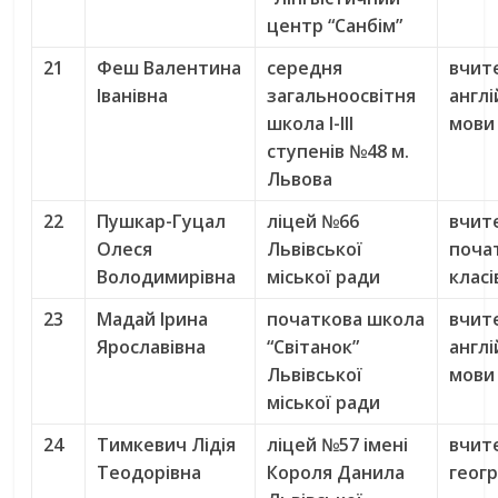
центр “Санбім”
21
Феш Валентина
середня
вчит
Іванівна
загальноосвітня
англі
школа І-ІІІ
мови
ступенів №48 м.
Львова
22
Пушкар-Гуцал
ліцей №66
вчит
Олеся
Львівської
поча
Володимирівна
міської ради
класі
23
Мадай Ірина
початкова школа
вчит
Ярославівна
“Світанок”
англі
Львівської
мови
міської ради
24
Тимкевич Лідія
ліцей №57 імені
вчит
Теодорівна
Короля Данила
геогр