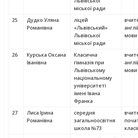
Львівської
міської ради
25
Дудко Уляна
ліцей
вчит
Романівна
«Львівський»
англі
Львівської
мови
міської ради
26
Курська Оксана
Класична
вчит
Іванівна
гімназія при
англі
Львівському
мови
національному
університеті
імені Івана
Франка
27
Лиса Ірина
середня
вчит
Романівна
загальноосвітня
поча
школа №73
класі