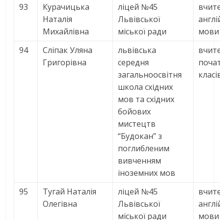
93
Курачицька
ліцей №45
вчит
Наталія
Львівської
англі
Михайлівна
міської ради
мови
94
Сліпак Уляна
львівська
вчит
Григорівна
середня
поча
загальноосвітня
класі
школа східних
мов та східних
бойових
мистецтв
“Будокан” з
поглибленим
вивченням
іноземних мов
95
Тугай Наталія
ліцей №45
вчит
Олегівна
Львівської
англі
міської ради
мови