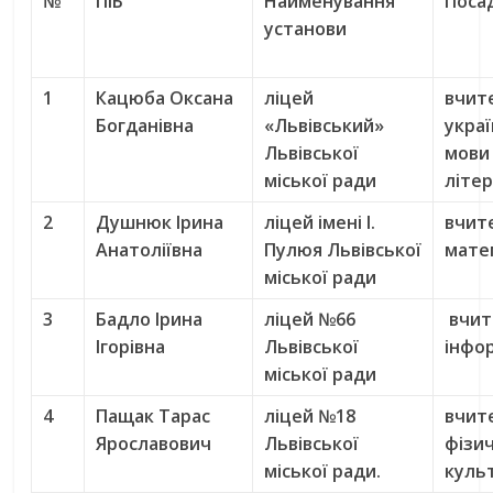
№
ПІБ
Найменування
Поса
установи
1
Кацюба Оксана
ліцей
вчит
Богданівна
«Львівський»
украї
Львівської
мови
міської ради
літе
2
Душнюк Ірина
ліцей імені І.
вчит
Анатоліївна
Пулюя Львівської
мате
міської ради
3
Бадло Ірина
ліцей №66
вчит
Ігорівна
Львівської
інфо
міської ради
4
Пащак Тарас
ліцей №18
вчит
Ярославович
Львівської
фізи
міської ради.
куль