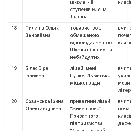
школа І-ІІІ
класі
ступенів №55 м.
Львова
18
Пилипів Ольга
товариство з
вчит
Зеновіївна
обмеженою
поча
відповідальністю
класі
Школа вільних та
небайдужих
19
Білас Віра
ліцей імені І.
вчит
Іванівна
Пулюя Львівської
украї
міської ради
мови
літе
20
Созанська Ірина
приватний ліцей
вчит
Олександрівна
“Живе слово”
поча
Приватного
класі
підприємства
дефе
“Лінгвістичний