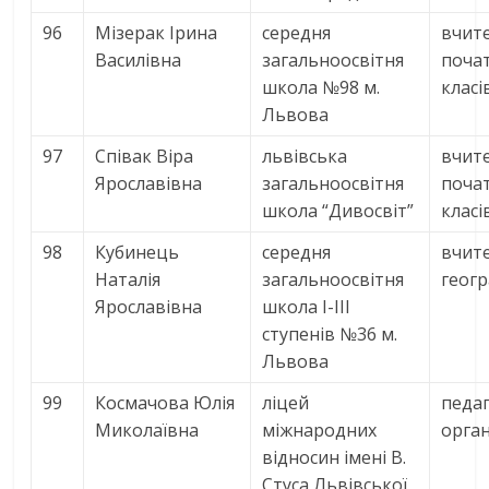
96
Мізерак Ірина
середня
вчит
Василівна
загальноосвітня
поча
школа №98 м.
класі
Львова
97
Співак Віра
львівська
вчит
Ярославівна
загальноосвітня
поча
школа “Дивосвіт”
класі
98
Кубинець
середня
вчит
Наталія
загальноосвітня
геогр
Ярославівна
школа I-III
ступенів №36 м.
Львова
99
Космачова Юлія
ліцей
педаг
Миколаївна
міжнародних
орга
відносин імені В.
Стуса Львівської