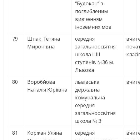
“Будокан” з
поглибленим
вивченням
іноземних мов
79
Шпак Тетяна
середня
вчит
Миронівна
загальноосвітня
поча
школа I-III
класі
ступенів №36 м.
Львова
80
Воробйова
львівська
вчите
Наталія Юріївна
державна
комунальна
середня
загальноосвітня
школа № 3
81
Коржан Уляна
середня
вчит