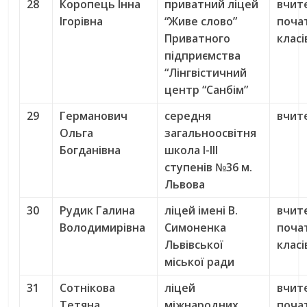
28
Коропець Інна
приватний ліцей
вчит
Ігорівна
“Живе слово”
поча
Приватного
класі
підприємства
“Лінгвістичний
центр “Санбім”
29
Германович
середня
вчите
Ольга
загальноосвітня
Богданівна
школа I-III
ступенів №36 м.
Львова
30
Рудик Галина
ліцей імені В.
вчит
Володимирівна
Симоненка
поча
Львівської
класі
міської ради
31
Сотнікова
ліцей
вчит
Тетяна
міжнародних
поча