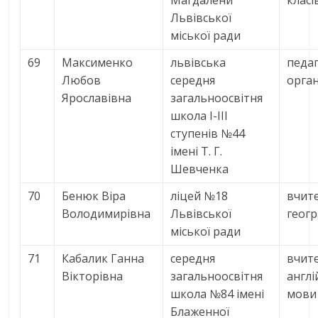
Львівської
міської ради
69
Максименко
львівська
педаг
Любов
середня
орга
Ярославівна
загальноосвітня
школа І-ІІІ
ступенів №44
імені Т. Г.
Шевченка
70
Бенюк Віра
ліцей №18
вчит
Володимирівна
Львівської
геогр
міської ради
71
Кабалик Ганна
середня
вчит
Вікторівна
загальноосвітня
англі
школа №84 імені
мови
Блаженної