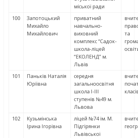
міської ради
100
Запотоцький
приватний
вчите
Михайло
навчально-
прав
Михайлович
виховний
та
комплекс “Садок-
гром
школа-ліцей
освіт
“ЕКОЛЕНД” м.
Львів
101
Паньків Наталія
середня
вчит
Юріївна
загальноосвітня
поча
школа І-ІІІ
класі
ступенів №49 м.
Львова
102
Кузьмінська
ліцей №74 ім. М.
вчит
Ірина Ігорівна
Підгірянки
геогр
Львівської