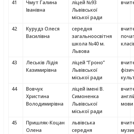
41
Чмут Галина
ліцей №93
вчит
Іванівна
Львівської
міської ради
42
Курудз Олеся
середня
вчит
Василівна
загальноосвітня
поча
школа №40 м.
класі
Львова
43
Леськів Лідія
ліцей “Гроно”
вчит
Казимирівна
Львівської
фізи
міської ради
куль
44
Вовчук
ліцей імені В.
вчит
Христина
Симоненка
англі
Володимирівна
Львівської
мови
міської ради
45
Пришляк-Коцан
львівська
вчит
Олена
середня
музи