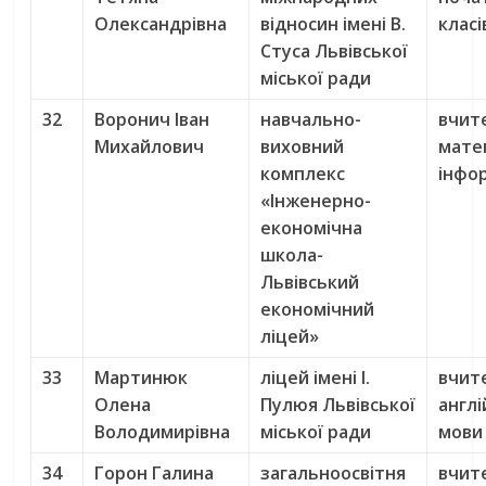
Олександрівна
відносин імені В.
класі
Стуса Львівської
міської ради
32
Воронич Іван
навчально-
вчит
Михайлович
виховний
мате
комплекс
інфо
«Інженерно-
економічна
школа-
Львівський
економічний
ліцей»
33
Мартинюк
ліцей імені І.
вчит
Олена
Пулюя Львівської
англі
Володимирівна
міської ради
мови
34
Горон Галина
загальноосвітня
вчит