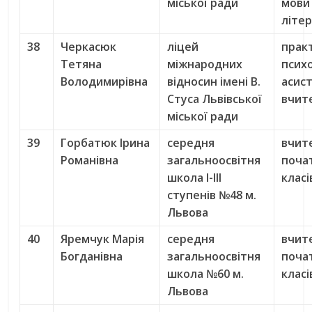
міської ради
мови 
літе
38
Черкасюк
ліцей
прак
Тетяна
міжнародних
психо
Володимирівна
відносин імені В.
асис
Стуса Львівської
вчит
міської ради
39
Горбатюк Ірина
середня
вчит
Романівна
загальноосвітня
поча
школа І-ІІІ
класі
ступенів №48 м.
Львова
40
Яремчук Марія
середня
вчит
Богданівна
загальноосвітня
поча
школа №60 м.
класі
Львова