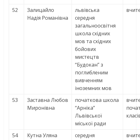
52
Залицайло
львівська
вчите
Надія Романівна
середня
загальноосвітня
школа східних
мов та східних
бойових
мистецтв
“Будокан” з
поглибленим
вивченням
іноземних мов
53
Заставна Любов
початкова школа
вчит
Миронівна
“Арніка”
поча
Львівської
класі
міської ради
54
Кутна Уляна
середня
вчит