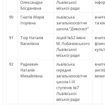
Олександра
Львівської
інфо
Богданівна
міської ради
90
Гнатів Марія
львівська
вчите
Ігорівна
загальноосвітня
та хім
школа “Дивосвіт”
91
Тхір Наталія
ліцей №52 імені
вчит
Василівна
М. Лобачевського
фізич
Львівської
куль
міської ради
92
Радкевич
львівська
вчит
Наталія
середня
англі
Михайлівна
загальноосвітня
мови
школа І-ІІІ
ступенів №7
Львівської
міської ради