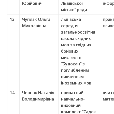
Юрійович
Львівської
інфо
міської ради
13
Чуплак Ольга
львівська
прак
Миколаївна
середня
псих
загальноосвітня
школа східних
мов та східних
бойових
мистецтв
“Будокан” з
поглибленим
вивченням
іноземних мов
14
Черпак Наталія
приватний
вчит
Володимирівна
навчально-
мате
виховний
комплекс “Садок-