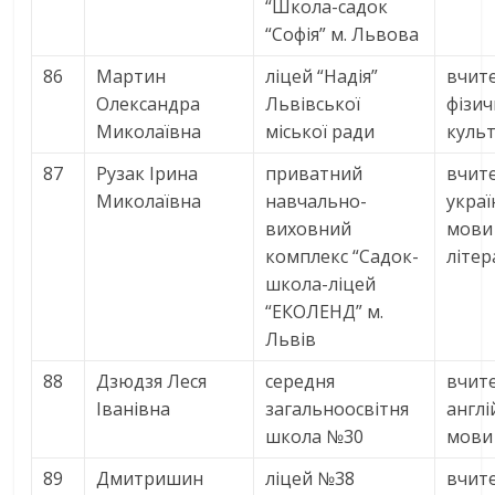
“Школа-садок
“Софія” м. Львова
86
Мартин
ліцей “Надія”
вчит
Олександра
Львівської
фізич
Миколаївна
міської ради
куль
87
Рузак Ірина
приватний
вчит
Миколаївна
навчально-
украї
виховний
мови
комплекс “Садок-
літер
школа-ліцей
“ЕКОЛЕНД” м.
Львів
88
Дзюдзя Леся
середня
вчит
Іванівна
загальноосвітня
англі
школа №30
мови
89
Дмитришин
ліцей №38
вчит