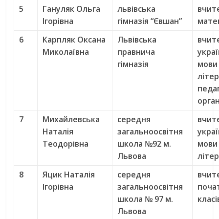
5
Гануляк Ольга
львівська
вчит
Ігорівна
гімназія “Євшан”
мате
6
Карпляк Оксана
Львівська
вчит
Миколаївна
правнича
украї
гімназія
мови
літе
педа
орга
7
Михайлевська
середня
вчит
Наталія
загальноосвітня
украї
Теодорівна
школа №92 м.
мови
Львова
літе
8
Яцик Наталія
середня
вчит
Ігорівна
загальноосвітня
поча
школа № 97 м.
класі
Львова