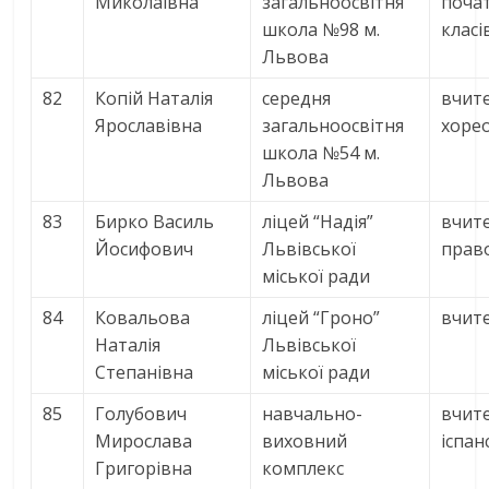
Миколаївна
загальноосвітня
поча
школа №98 м.
класі
Львова
82
Копій Наталія
середня
вчит
Ярославівна
загальноосвітня
хорео
школа №54 м.
Львова
83
Бирко Василь
ліцей “Надія”
вчите
Йосифович
Львівської
прав
міської ради
84
Ковальова
ліцей “Гроно”
вчите
Наталія
Львівської
Степанівна
міської ради
85
Голубович
навчально-
вчит
Мирослава
виховний
іспан
Григорівна
комплекс