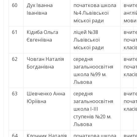
60
Дух Іванна
початкова школа
вчит
Іванівна
№4 Львівської
англі
міської ради
мови
61
Кідиба Ольга
ліцей №38
вчит
Євгеніївна
Львівської
поча
міської ради
класі
62
Човган Наталія
середня
вчит
Богданівна
загальноосвітня
поча
школа №99 м.
класі
Львова
63
Шевченко Анна
середня
вчит
Юріївна
загальноосвітня
поча
школа І-ІІІ
класі
ступенів №20 м.
Львова
64
Клочник Наталія
початкова школа
вчит