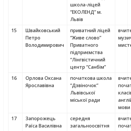
школа-ліцей
“ЕКОЛЕНД” м.
Львів
15
Швайковський
приватний ліцей
вчит
Петро
“Живе слово”
музи
Володимирович
Приватного
мист
підприємства
“Лінгвістичний
центр “Санбім”
16
Орлова Оксана
початкова школа
вчит
Ярославівна
“Дзвіночок”
поча
Львівської
класі
міської ради
англі
мови
17
Запорожець
середня
вчит
Раїса Василівна
загальноосвітня
поча