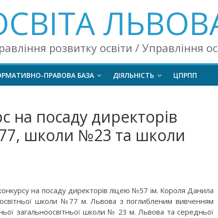
ОСВІТА ЛЬВОВ
равління розвитку освіти / Управління о
ОРМАТИВНО-ПРАВОВА БАЗА
ДІЯЛЬНІСТЬ
ЦПРПП
с на посаду директорів
77, школи №23 та школи
 конкурсу на посаду директорів ліцею №57 ім. Короля Данила
ноосвітньої школи №77 м. Львова з поглибленим вивченням
едньої загальноосвітньої школи № 23 м. Львова та середньої