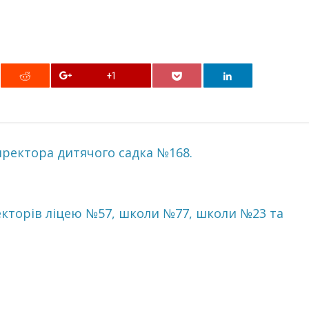
+1
иректора дитячого садка №168.
екторів ліцею №57, школи №77, школи №23 та