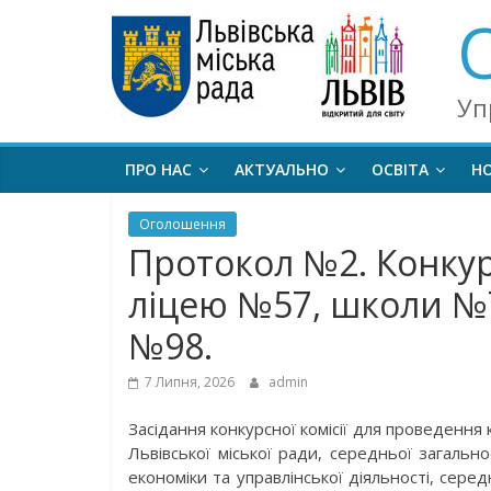
Уп
ПРО НАС
АКТУАЛЬНО
ОСВІТА
Н
Оголошення
Протокол №2. Конкур
ліцею №57, школи №
№98.
7 Липня, 2026
admin
Засідання конкурсної комісії для проведення
Львівської міської ради, середньої загаль
економіки та управлінської діяльності, сер