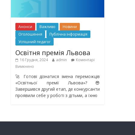
Анонси
Важливо
Новини
Оголошення
Публічна інформація
Успішний педагог
Освітня премія Львова
16 Грудня, 2024
admin
Коментарі
Вимкнено
🚀 Готові дізнатися імена переможців
«Освітньої премії Львова»?😎
Завершився другий етап, де конкурсанти
проявили себе у роботі з дітьми, а їхню