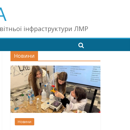
А
світньої інфраструктури ЛМР
Новини
Новини