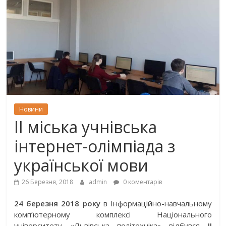
Новини
II міська учнівська
інтернет-олімпіада з
української мови
26 Березня, 2018
admin
0 коментарів
24
березня 2018 року
в Iнформаційно-навчальному
комп’ютерному комплексі Національного
університету «Львівська політехніка» відбувся
ІІ